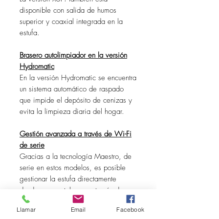
disponible con salida de humos
superior y coaxial integrada en la
estufa.
Brasero autolimpiador en la versión
Hydromatic
En la versión Hydromatic se encuentra
un sistema automático de raspado
que impide el depósito de cenizas y
evita la limpieza diaria del hogar.
Gestión avanzada a través de Wi-Fi
de serie
Gracias a la tecnología Maestro, de
serie en estos modelos, es posible
gestionar la estufa directamente
desde un smartphone, a través de una
aplicación dedicada, que permite un
Llamar
Email
Facebook
control total tanto en el exterior como