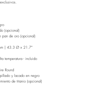
exclusivos.
gro
do (opcional)
n pan de oro (opcional)
m | 43.3 Ø x 21.7”
ta temperatura - incluido
re Round
illado y lacado en negro
miento de titanio (opcional)