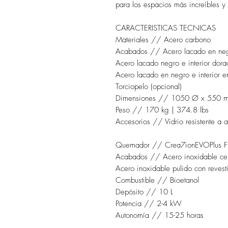
para los espacios más increíbles y 
CARACTERISTICAS TECNICAS
Materiales // Acero carbono
Acabados // Acero lacado en ne
Acero lacado negro e interior dora
Acero lacado en negro e interior e
Torciopelo (opcional)
Dimensiones // 1050 Ø x 550 m
Peso // 170 kg | 374.8 lbs
Accesorios // Vidrio resistente a al
Quemador // Crea7ionEVOPlus Fi
Acabados // Acero inoxidable cep
Acero inoxidable pulido con revesti
Combustible // Bioetanol
Depósito // 10 L
Potencia // 2-4 kW
Autonomía // 15-25 horas