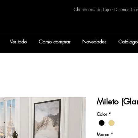
Chimeneas de Lujo - Diseños Co
Ver todo
Como comprar
Novedades
Catálogo
Mileto (Gla
Color
*
Marca
*